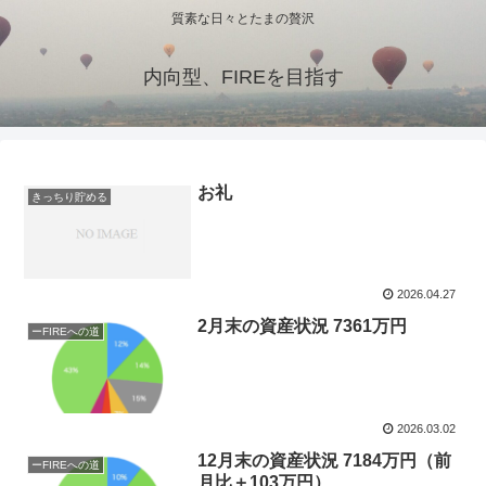
質素な日々とたまの贅沢
内向型、FIREを目指す
お礼
きっちり貯める
2026.04.27
2月末の資産状況 7361万円
ーFIREへの道
2026.03.02
12月末の資産状況 7184万円（前
ーFIREへの道
月比＋103万円）