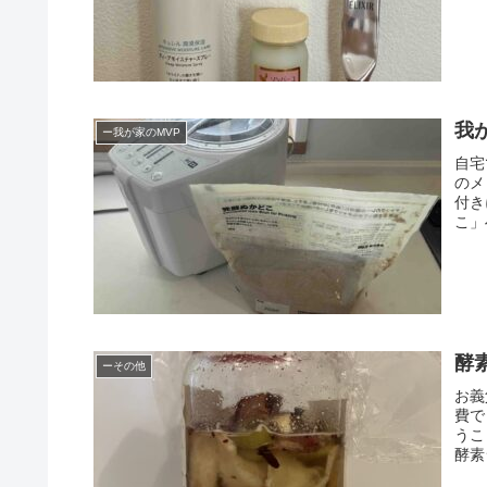
我
ー我が家のMVP
自宅
のメ
付き
こ」
酵
ーその他
お義
費で
うこ
酵素