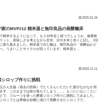
2025.01.24
が家のMVP♯12 精米器と無印良品の発酵糠床
で精米するようになって、もう10年近く経つでしょうか。健康面
リット、美味しさを考えながら玄米、分付き米と色々と試し、3分
に落ち着きました。精米器で出た糠は、無印良品の「発酵ぬかど
へ。うまいことサイクルが回っています。精米器と...
2024.12.11
素シロップ作りに挑戦
父さん生協（過去の投稿）でたくさんいただいた梨がなかなか消
きず、このままでは味が落ちてしまう……。もったいない！とい
とで、フルーツを使った酵素シロップ作りに挑戦してみました。
シロップとは果物を砂糖に漬けて発酵させたシロップで...