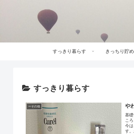
すっきり暮らす
きっちり貯め
すっきり暮らす
や
ーその他
基礎
ころ
今は
す。