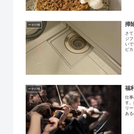
掃
ーその他
さて
ジフ
いで
ピカ
福
ーその他
仕事
す。
リー
ある