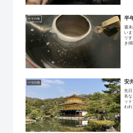
半
ーその他
週末
いま
リす
き掃
安
ーその他
先日
名な
ット
われ