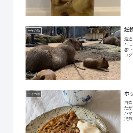
妊
ーその他
最近
た…
悪い
ログ
ホ
ーその他
自炊
たが
ハマ
消費