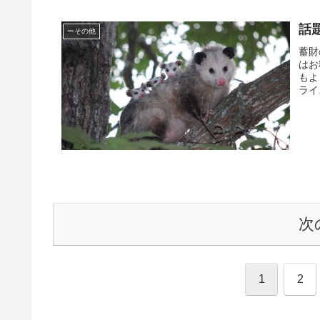
話
ーその他
蓄財
はお
もよ
ライ
次
1
2