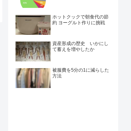
ホットクックで朝食代の節
約 ヨーグルト作りに挑戦
資産形成の歴史 いかにし
て蓄えを増やしたか
被服費を5分の1に減らした
方法